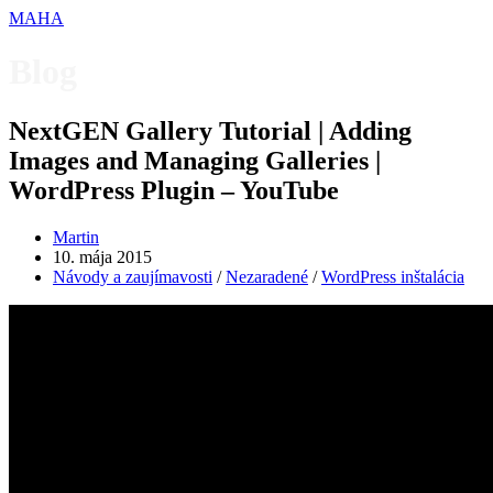
MAHA
Blog
NextGEN Gallery Tutorial | Adding
Images and Managing Galleries |
WordPress Plugin – YouTube
Martin
10. mája 2015
Návody a zaujímavosti
/
Nezaradené
/
WordPress inštalácia